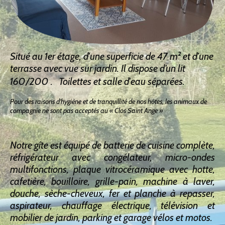
Situé au 1er étage, d'une superficie de 47 m² et d'une
terrasse avec vue sur jardin. Il dispose d’un lit
160/200 . Toilettes et salle d'eau séparées.
Pour des raisons d’hygiène et de tranquillité de nos hôtes, les animaux de
compagnie ne sont pas acceptés au « Clos Saint Ange »
Notre gîte est équipé de batterie de cuisine complète,
réfrigérateur avec congélateur, micro-ondes
multifonctions, plaque vitrocéramique avec hotte,
cafetière, bouilloire, grille-pain, machine à laver,
douche, sèche-cheveux, fer et planche à repasser,
aspirateur, chauffage électrique, télévision et
mobilier de jardin, parking et garage vélos et motos.